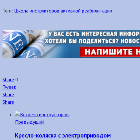
Теги:
Школа инструкторов активной реабилитации
Share
0
Tweet
Share
Share
Предыдущий
Кресло-коляска с электроприводом