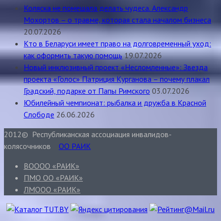
Коляска не помешала делать чудеса. Александр
Мохортов – о травме, которая стала началом бизнеса
20.07.2026
Кто в Беларуси имеет право на долговременный уход:
как оформить такую помощь
19.07.2026
Новый инклюзивный проект «Несломленные»: Звезда
проекта «Голос» Патриция Курганова – почему плакал
Градский, подарке от Папы Римского
03.07.2026
Юбилейный чемпионат: рыбалка и дружба в Красной
Слободе
26.06.2026
2012© Республиканская ассоциация инвалидов-
колясочников
ОО РАИК
ВОООО «РАИК»
ПМО ОО «РАИК»
ЛМООО «РАИК»