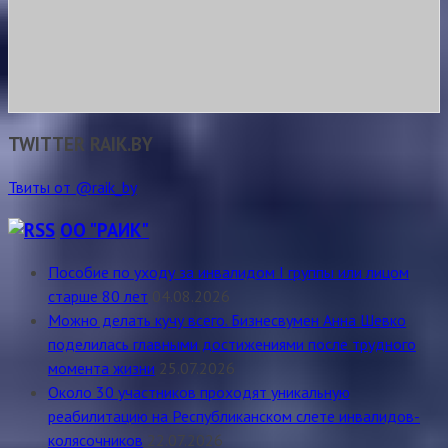
TWITTER RAIK.BY
Твиты от @raik_by
ОО "РАИК"
Пособие по уходу за инвалидом I группы или лицом
старше 80 лет
04.08.2026
Можно делать кучу всего. Бизнесвумен Анна Шевко
поделилась главными достижениями после трудного
момента жизни
25.07.2026
Около 30 участников проходят уникальную
реабилитацию на Республиканском слете инвалидов-
колясочников
22.07.2026