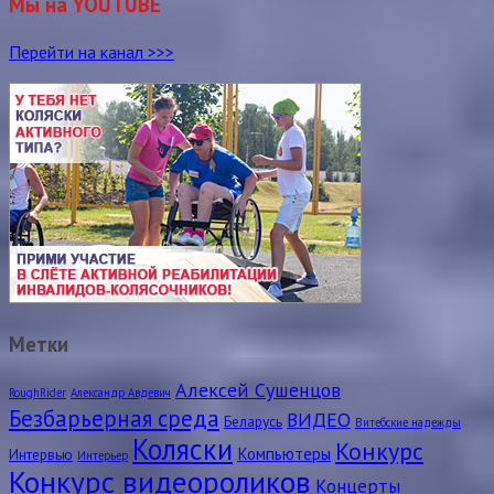
Мы на YOUTUBE
Перейти на канал >>>
Метки
Алексей Сушенцов
RoughRider
Александр Авдевич
Безбарьерная среда
ВИДЕО
Беларусь
Витебские надежды
Коляски
Конкурс
Компьютеры
Интервью
Интерьер
Конкурс видеороликов
Концерты