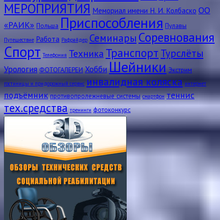
МЕРОПРИЯТИЯ
ОО
Мемориал имени Н. И. Колбаско
Приспособления
«РАИК»
Польша
Пулавы
Соревнования
Семинары
Работа
Путешествие
Рафрайдер
Спорт
Транспорт
Турслёты
Техника
Телефония
Шейники
Урология
Хобби
ФОТОГАЛЕРЕИ
Экстрим
инвалидная коляска
гостиницы и придорожный сервис
интернет
подъёмник
теннис
противопролежневые системы
смартфон
тех.средства
фотоконкурс
тренинги