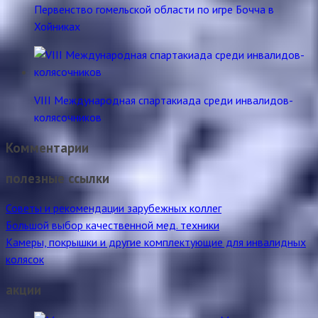
Первенство гомельской области по игре Бочча в
Хойниках
VIII Международная спартакиада среди инвалидов-
колясочников
Комментарии
полезные ссылки
Советы и рекомендации зарубежных коллег
Большой выбор качественной мед. техники
Камеры, покрышки и другие комплектующие для инвалидных
колясок
акции