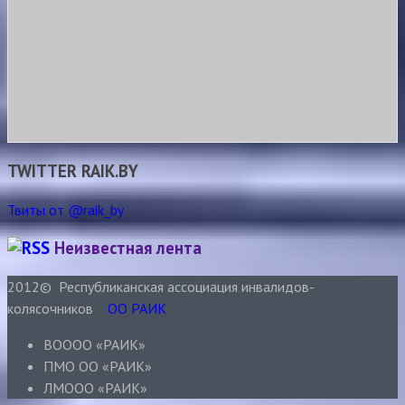
TWITTER RAIK.BY
Твиты от @raik_by
Неизвестная лента
2012© Республиканская ассоциация инвалидов-
колясочников
ОО РАИК
ВОООО «РАИК»
ПМО ОО «РАИК»
ЛМООО «РАИК»