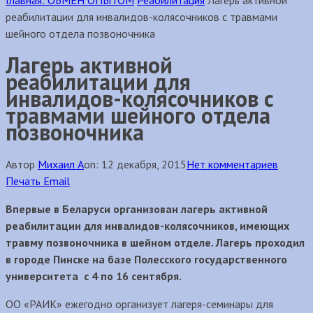
Главная:
ОБМЕН ОПЫТОМ
Реабилитация
Лагерь активной
реабилитации для инвалидов-колясочников с травмами
шейного отдела позвоночника
Лагерь активной
реабилитации для
инвалидов-колясочников с
травмами шейного отдела
позвоночника
Автор
Михаил А
on:
12 декабря, 2015
Нет комментариев
Печать
Email
Впервые в Беларуси организован лагерь активной
реабилитации для инвалидов-колясочников, имеющих
травму позвоночника в шейном отделе. Лагерь проходил
в городе Пинске на базе Полесского государственного
университета с 4 по 16 сентября.
ОО «РАИК» ежегодно организует лагеря-семинары для