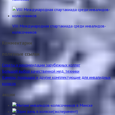
VIII Международная спартакиада среди инвалидов-
колясочников
Комментарии
полезные ссылки
Советы и рекомендации зарубежных коллег
Большой выбор качественной мед. техники
Камеры, покрышки и другие комплектующие для инвалидных
колясок
акции