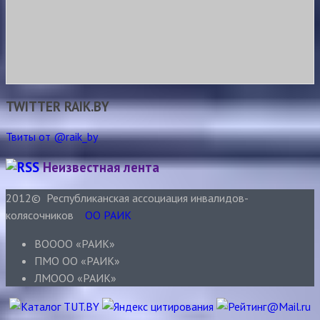
TWITTER RAIK.BY
Твиты от @raik_by
Неизвестная лента
2012© Республиканская ассоциация инвалидов-
колясочников
ОО РАИК
ВОООО «РАИК»
ПМО ОО «РАИК»
ЛМООО «РАИК»