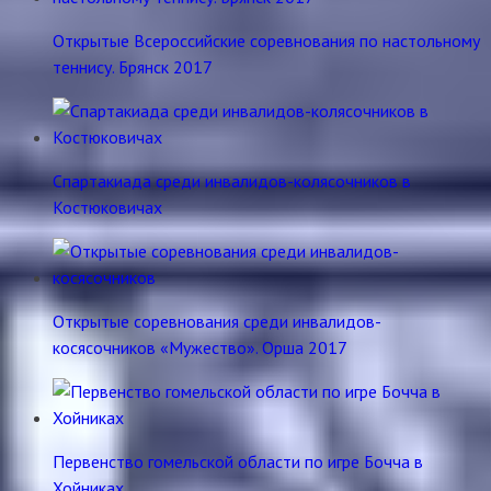
Открытые Всероссийские соревнования по настольному
теннису. Брянск 2017
Спартакиада среди инвалидов-колясочников в
Костюковичах
Открытые соревнования среди инвалидов-
косясочников «Мужество». Орша 2017
Первенство гомельской области по игре Бочча в
Хойниках