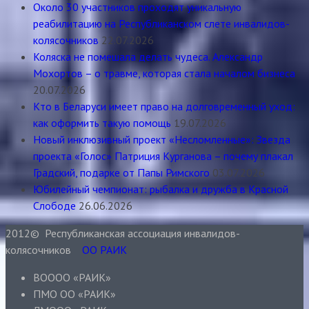
Около 30 участников проходят уникальную
реабилитацию на Республиканском слете инвалидов-
колясочников
22.07.2026
Коляска не помешала делать чудеса. Александр
Мохортов – о травме, которая стала началом бизнеса
20.07.2026
Кто в Беларуси имеет право на долговременный уход:
как оформить такую помощь
19.07.2026
Новый инклюзивный проект «Несломленные»: Звезда
проекта «Голос» Патриция Курганова – почему плакал
Градский, подарке от Папы Римского
03.07.2026
Юбилейный чемпионат: рыбалка и дружба в Красной
Слободе
26.06.2026
2012© Республиканская ассоциация инвалидов-
колясочников
ОО РАИК
ВОООО «РАИК»
ПМО ОО «РАИК»