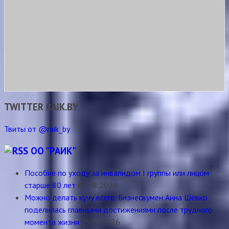
TWITTER RAIK.BY
Твиты от @raik_by
ОО "РАИК"
Пособие по уходу за инвалидом I группы или лицом
старше 80 лет
04.08.2026
Можно делать кучу всего. Бизнесвумен Анна Шевко
поделилась главными достижениями после трудного
момента жизни
25.07.2026