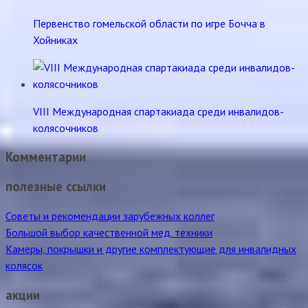
Первенство гомельской области по игре Бочча в
Хойниках
VIII Международная спартакиада среди инвалидов-
колясочников
Комментарии
полезные ссылки
Советы и рекомендации зарубежных коллег
Большой выбор качественной мед. техники
Камеры, покрышки и другие комплектующие для инвалидных
колясок
акции