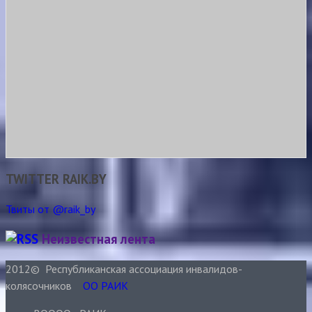
TWITTER RAIK.BY
Твиты от @raik_by
Неизвестная лента
2012© Республиканская ассоциация инвалидов-
колясочников
ОО РАИК